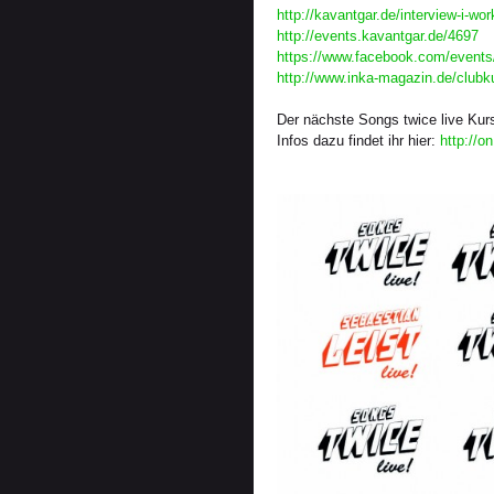
http://kavantgar.de/interview-i-wo
http://events.kavantgar.de/4697
https://www.facebook.com/event
http://www.inka-magazin.de/clubku
Der nächste Songs twice live Kurs
Infos dazu findet ihr hier:
http://o