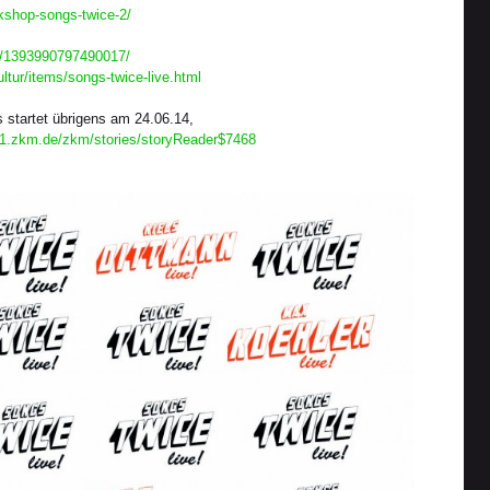
rkshop-songs-twice-2/
s/1393990797490017/
ltur/items/songs-twice-live.html
 startet übrigens am 24.06.14,
n1.zkm.de/zkm/stories/storyReader$7468