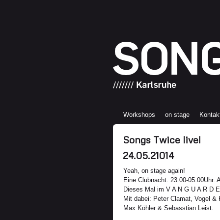
Workshops
on stage
Kontak
Songs Twice live!
24.05.21014
Yeah, on stage again!
Eine Clubnacht. 23:00-05:00Uhr. A
Dieses Mal im V A N G U A R D E
Mit dabei: Peter Clamat, Vogel & 
Max Köhler & Sebasstian Leist.