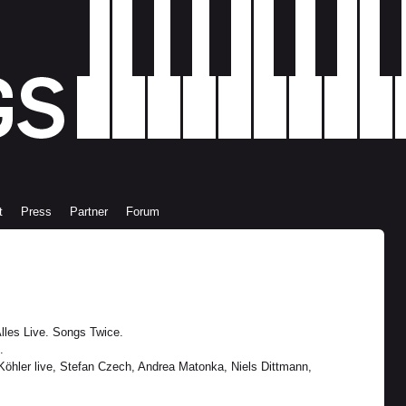
t
Press
Partner
Forum
lles Live. Songs Twice.
.
Köhler live, Stefan Czech, Andrea Matonka, Niels Dittmann,